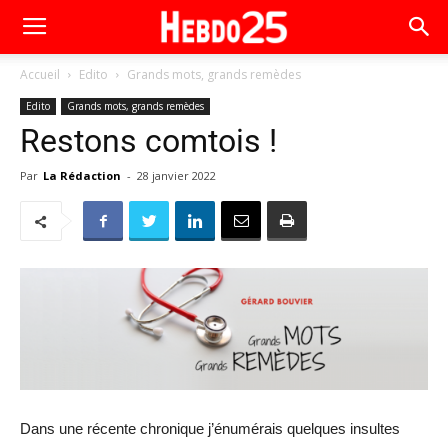
Accueil
Edito
Grands mots, grands remèdes
Edito
Grands mots, grands remèdes
Restons comtois !
Par
La Rédaction
-
28 janvier 2022
Dans une récente chronique j’énumérais quelques insultes