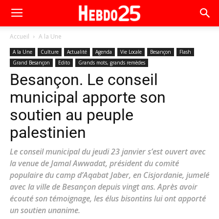
Accueil
A la Une
A la Une
Culture
Actualité
Agenda
Vie Locale
Besançon
Flash
Grand Besançon
Edito
Grands mots, grands remèdes
Besançon. Le conseil
municipal apporte son
soutien au peuple
palestinien
Le conseil municipal du jeudi 23 janvier s’est ouvert avec
la venue de Jamal Awwadat, président du comité
populaire du camp d’Aqabat Jaber, en Cisjordanie, jumelé
avec la ville de Besançon depuis vingt ans. Après avoir
écouté son témoignage, les élus bisontins lui ont apporté
un soutien unanime.