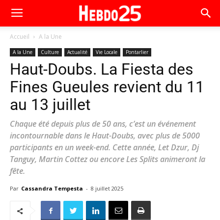
Accueil
A la Une
A la Une
Culture
Actualité
Vie Locale
Pontarlier
Haut-Doubs. La Fiesta des
Fines Gueules revient du 11
au 13 juillet
Chaque été depuis plus de 50 ans, c’est un événement
incontournable dans le Haut-Doubs, avec plus de 5000
participants en un week-end. Cette année, Let Dzur, Dj
Tanguy, Martin Cottez ou encore Les Splits animeront la
fête.
Par
Cassandra Tempesta
-
8 juillet 2025