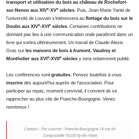
transport et utilisation du bois au château de Rochefort-
e
e
sur-Nenon aux XIV
-XV
siècles
. Puis, Jean-Marie Yante de
l’université de Louvain s’intéressera au
flottage du bois sur le
e
e
Doubs
aux XIV
-XVI
siècles
. Certaines contributions ne
donnant pas lieu à une communication orale paraîtront dans un
livre qui sortira ultérieurement. Un travail de Claude-Alexis
Gras sur
les maisons de bois à Aumont, Vaudrey et
e
e
Montholier aux XVI
-XVII
siècles
y sera notamment publié.
Les conférences sont
gratuites
. Pensez toutefois à vous
inscrire
dès aujourd’hui auprès de l’association. Pour
participer au repas, moment convivial, il convient de se
rapprocher au plus vite de Franche-Bourgogne. Venez
nombreux !
Contact – Par courrier : Franche-Bourgogne 14 rue de
Compostelle 70230 Vy-lès-Filain