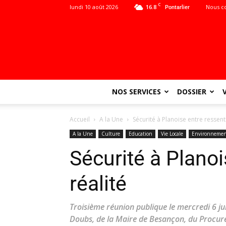
C
lundi 10 août 2026
16.8
Nous c
Pontarlier
NOS SERVICES
DOSSIER
Accueil
A la Une
Sécurité à Planoise entre ressenti
A la Une
Culture
Education
Vie Locale
Environneme
Sécurité à Planoi
réalité
Troisième réunion publique le mercredi 6 ju
Doubs, de la Maire de Besançon, du Procure