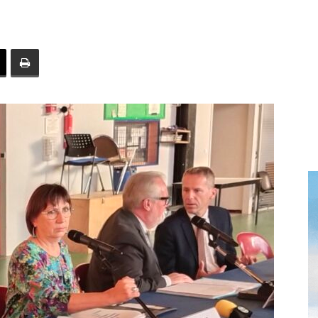
toute
l'info
locale
–