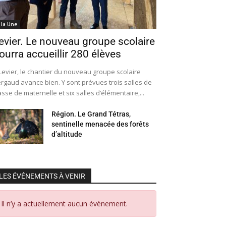
 la Une
evier. Le nouveau groupe scolaire
ourra accueillir 280 élèves
Levier, le chantier du nouveau groupe scolaire
rgaud avance bien. Y sont prévues trois salles de
asse de maternelle et six salles d’élémentaire,...
Région. Le Grand Tétras,
sentinelle menacée des forêts
d’altitude
LES ÉVÉNEMENTS À VENIR
Il n’y a actuellement aucun évènement.