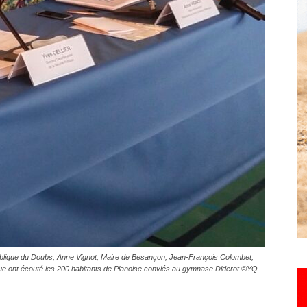
Hebdo25
 publique du Doubs, Anne Vignot, Maire de Besançon, Jean-François Colombet,
ue ont écouté les 200 habitants de Planoise conviés au gymnase Diderot ©YQ