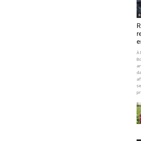
R
R
r
e
À 
Bo
an
da
af
se
pr