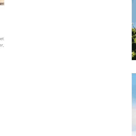
toute
et
l'info
er,
locale
–