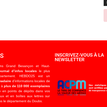
OS
INSCRIVEZ-VOUS À LA
NEWSLETTER
ons Grand Besançon et Haut-
ournal d’infos locales
le plus
épartement. HEBDO25 est un
madaire
d’informations locales de
é à
plus de 110 000 exemplaires
 en points de dépôts dans vos
x et en boîtes aux lettres sur
s le département du Doubs.