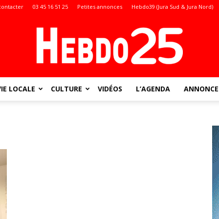
contacter
03 45 16 51 25
Petites annonces
Hebdo39 (Jura Sud & Jura Nord)
VIE LOCALE
CULTURE
VIDÉOS
L’AGENDA
ANNONCES
Doubs
: