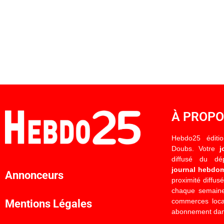
À PROP
Hebdo25 éditi
Doubs. Votre
j
diffusé du d
journal hebdo
Annonceurs
proximité diffus
chaque semaine
commerces locau
Mentions Légales
abonnement dan