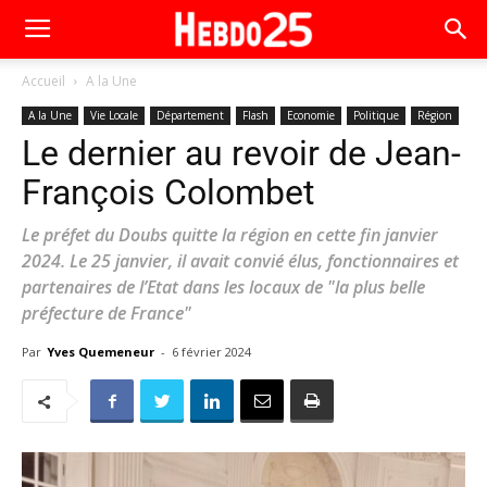
Accueil
A la Une
A la Une
Vie Locale
Département
Flash
Economie
Politique
Région
Le dernier au revoir de Jean-
François Colombet
Le préfet du Doubs quitte la région en cette fin janvier
2024. Le 25 janvier, il avait convié élus, fonctionnaires et
partenaires de l’Etat dans les locaux de "la plus belle
préfecture de France"
Par
Yves Quemeneur
-
6 février 2024