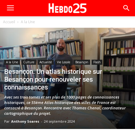
Accueil
A la Une
A la Une
Culture
Actualité
Vie Locale
Besançon
Flash
Besançon. Un atlas historique sur
Besançon pour renouveler ses
connaissances
Avec ses trois tomes et ses plus de 1000 pages de connaissances
historiques, ce 55ème Atlas historique des villes de France est
consacré à Besançon. Rencontre avec Thomas Chenal, coordinateur
cartographique du projet.
Par
Anthony Soares
-
24 septembre 2024