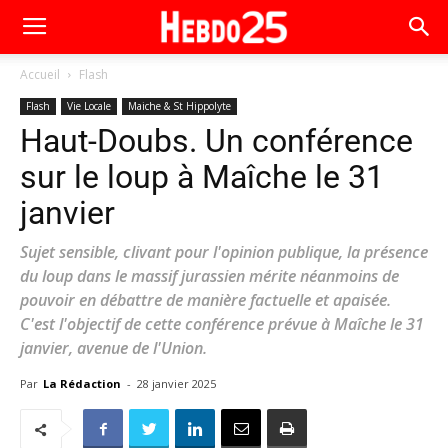
Accueil
Flash
Flash
Vie Locale
Maiche & St Hippolyte
Haut-Doubs. Un conférence
sur le loup à Maîche le 31
janvier
Sujet sensible, clivant pour l'opinion publique, la présence
du loup dans le massif jurassien mérite néanmoins de
pouvoir en débattre de manière factuelle et apaisée.
C'est l'objectif de cette conférence prévue à Maîche le 31
janvier, avenue de l'Union.
Par
La Rédaction
-
28 janvier 2025