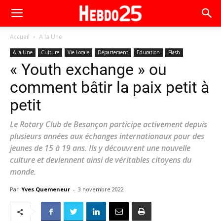
Accueil
A la Une
A la Une
Culture
Vie Locale
Département
Education
Flash
« Youth exchange » ou
comment bâtir la paix petit à
petit
Le Rotary Club de Besançon participe activement depuis
plusieurs années aux échanges internationaux pour des
jeunes de 15 à 19 ans. Ils y découvrent une nouvelle
culture et deviennent ainsi de véritables citoyens du
monde.
Par
Yves Quemeneur
-
3 novembre 2022