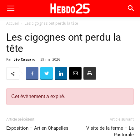
Accueil
Les cigognes ont perdu la tête
Les cigognes ont perdu la
tête
Par
Léo Cassard
-
29 mai 2026
Cet évènement a expiré.
Article précédent
Article suivant
Exposition – Art en Chapelles
Visite de la ferme – La
Pastorale