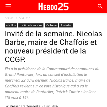
Accueil
A la Une
A la Une
Invité de la semaine
Vie Locale
Pontarlier
Invité de la semaine. Nicolas
Barbe, maire de Chaffois et
nouveau président de la
CCGP.
Elu à la présidence de la Communauté de communes du
Grand Pontarlier, lors du conseil d'installation le
mercredi 22 avril dernier, Nicolas Barbe, maire de
Chaffois revient sur ce vote historique qui a vu le
nouveau maire de Pontarlier, Patrick Comte s'incliner
(19 voix à 16).
Par
Cassandra Tempesta
-
8 mai 2026