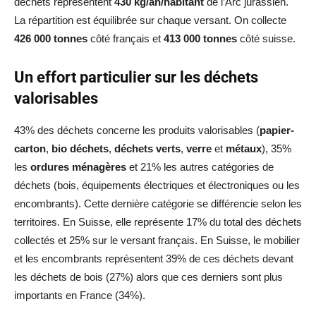
déchets représentent
430 kg/an/habitant
de l’Arc jurassien.
La répartition est équilibrée sur chaque versant. On collecte
426 000 tonnes
côté français et
413 000 tonnes
côté suisse.
Un effort particulier sur les déchets
valorisables
43% des déchets concerne les produits valorisables (
papier-
carton
,
bio déchets
,
déchets verts
,
verre
et
métaux
), 35%
les
ordures ménagères
et 21% les autres catégories de
déchets (bois, équipements électriques et électroniques ou les
encombrants). Cette dernière catégorie se différencie selon les
territoires. En Suisse, elle représente 17% du total des déchets
collectés et 25% sur le versant français. En Suisse, le mobilier
et les encombrants représentent 39% de ces déchets devant
les déchets de bois (27%) alors que ces derniers sont plus
importants en France (34%).