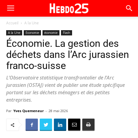
Accueil
A la Une
A la Une
Economie
économie
Flash
Économie. La gestion des
déchets dans l’Arc jurassien
franco-suisse
L’Observatoire statistique transfrontalier de l’Arc
jurassien (OSTAJ) vient de publier une étude spécifique
portant sur les déchets ménagers et des petites
entreprises.
Par
Yves Quemeneur
-
28 mai 2026