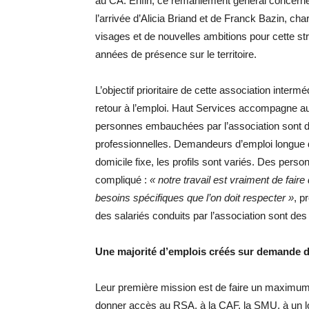
au CA. Enfin, ce remaniement général concerne 
l’arrivée d’Alicia Briand et de Franck Bazin, 
visages et de nouvelles ambitions pour cette s
années de présence sur le territoire.
L’objectif prioritaire de cette association interméd
retour à l’emploi. Haut Services accompagne au
personnes embauchées par l’association sont de
professionnelles. Demandeurs d’emploi longue 
domicile fixe, les profils sont variés. Des perso
compliqué :
« notre travail est vraiment de fair
besoins spécifiques que l’on doit respecter »
, p
des salariés conduits par l’association sont de
Une majorité d’emplois créés sur demande de
Leur première mission est de faire un maximum a
donner accès au RSA, à la CAF, la SMU, à un 