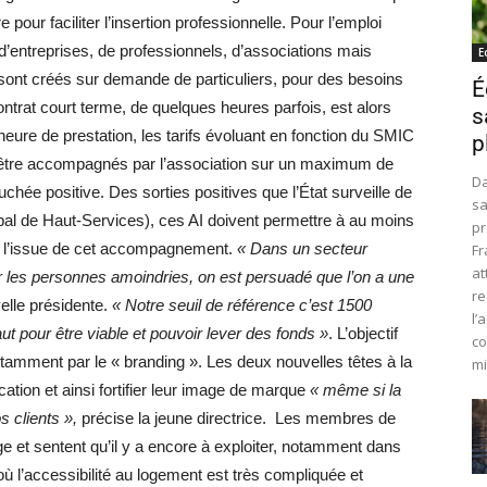
 pour faciliter l’insertion professionnelle. Pour l’emploi
d’entreprises, de professionnels, d’associations mais
E
s sont créés sur demande de particuliers, pour des besoins
É
ntrat court terme, de quelques heures parfois, est alors
s
eure de prestation, les tarifs évoluant en fonction du SMIC
p
on d’être accompagnés par l’association sur un maximum de
Da
hée positive. Des sorties positives que l’État surveille de
sa
bal de Haut-Services), ces AI doivent permettre à au moins
pr
i à l’issue de cet accompagnement.
« Dans un secteur
Fr
at
ur les personnes amoindries, on est persuadé que l’on a une
re
velle présidente.
« Notre seuil de référence c’est 1500
l’
aut pour être viable et pouvoir lever des fonds »
. L’objectif
co
notamment par le « branding ». Les deux nouvelles têtes à la
mi
ation et ainsi fortifier leur image de marque
« même si la
os clients »,
précise la jeune directrice. Les membres de
age et sentent qu’il y a encore à exploiter, notamment dans
ù l’accessibilité au logement est très compliquée et