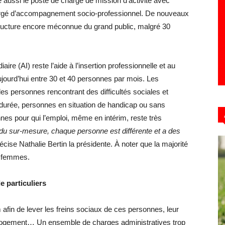
aussi le poste de chargé de mission d’activité avec
chargé d’accompagnement socio-professionnel. De nouveaux
tructure encore méconnue du grand public, malgré 30
iaire (AI) reste l’aide à l’insertion professionnelle et au
jourd’hui entre 30 et 40 personnes par mois. Les
s personnes rencontrant des difficultés sociales et
durée, personnes en situation de handicap ou sans
nnes pour qui l’emploi, même en intérim, reste très
e du sur-mesure, chaque personne est différente et a des
récise Nathalie Bertin la présidente. À noter que la majorité
s femmes.
 particuliers
fin de lever les freins sociaux de ces personnes, leur
logement… Un ensemble de charges administratives trop