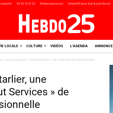
contacter
03 45 16 51 25
Petites annonces
Hebdo39 (Jura Sud & Jura Nord)
VIE LOCALE
CULTURE
VIDÉOS
L’AGENDA
ANNONCES
Doubs
ier, une association « Haut Services » de l’insertion professionnelle
arlier, une
:
t Services » de
ssionnelle