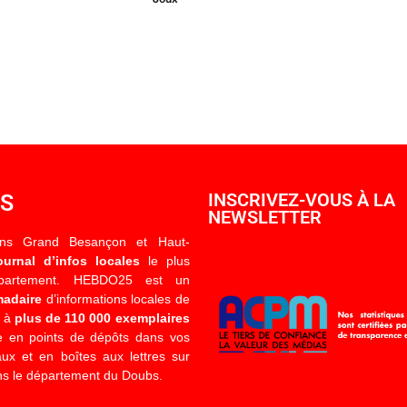
OS
INSCRIVEZ-VOUS À LA
NEWSLETTER
ons Grand Besançon et Haut-
ournal d’infos locales
le plus
épartement. HEBDO25 est un
madaire
d’informations locales de
é à
plus de 110 000 exemplaires
 en points de dépôts dans vos
x et en boîtes aux lettres sur
s le département du Doubs.