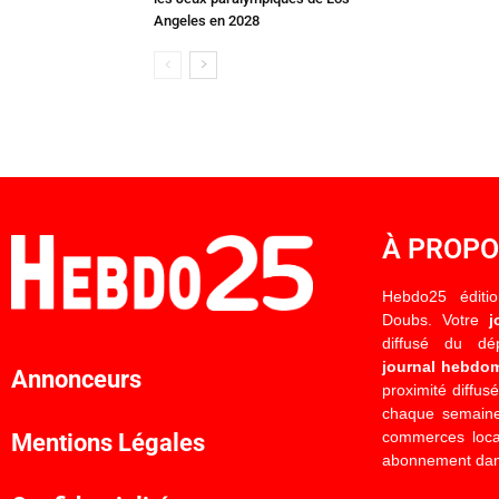
Angeles en 2028
À PROP
Hebdo25 éditi
Doubs. Votre
j
diffusé du d
journal hebdo
Annonceurs
proximité diffus
chaque semaine
commerces locau
Mentions Légales
abonnement dan