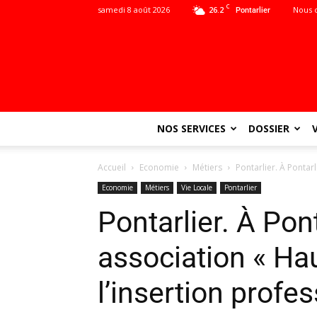
C
samedi 8 août 2026
26.2
Nous 
Pontarlier
NOS SERVICES
DOSSIER
Accueil
Economie
Métiers
Pontarlier. À Pontarl
Economie
Métiers
Vie Locale
Pontarlier
Pontarlier. À Pont
association « Hau
l’insertion profe