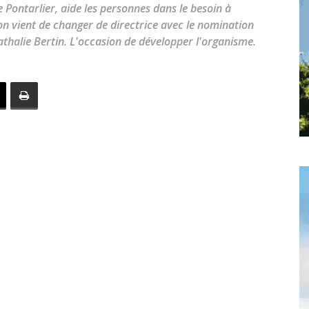
toute
 Pontarlier, aide les personnes dans le besoin à
ion vient de changer de directrice avec le nomination
thalie Bertin. L'occasion de développer l'organisme.
l'info
locale
–