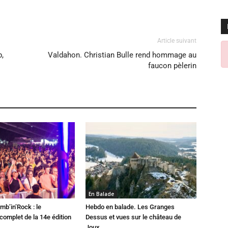
Article suivant
p,
Valdahon. Christian Bulle rend hommage au
faucon pèlerin
En Balade
mb’in’Rock : le
Hebdo en balade. Les Granges
omplet de la 14e édition
Dessus et vues sur le château de
Joux