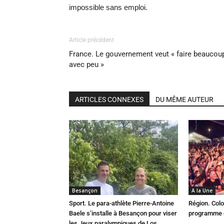
impossible sans emploi.
Article précédent
France. Le gouvernement veut « faire beaucou
avec peu »
ARTICLES CONNEXES
DU MÊME AUTEUR
Besançon
A la Une
Sport. Le para-athlète Pierre-Antoine
Région. Colo
Baele s’installe à Besançon pour viser
programme c
les Jeux paralympiques de Los