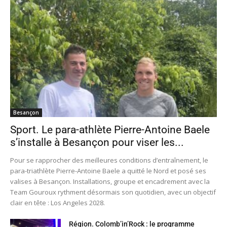
Besançon
Sport. Le para-athlète Pierre-Antoine Baele
s’installe à Besançon pour viser les...
Pour se rapprocher des meilleures conditions d’entraînement, le
para-triathlète Pierre-Antoine Baele a quitté le Nord et posé ses
valises à Besançon. Installations, groupe et encadrement avec la
Team Gouroux rythment désormais son quotidien, avec un objectif
clair en tête : Los Angeles 2028.
Région. Colomb’in’Rock : le programme