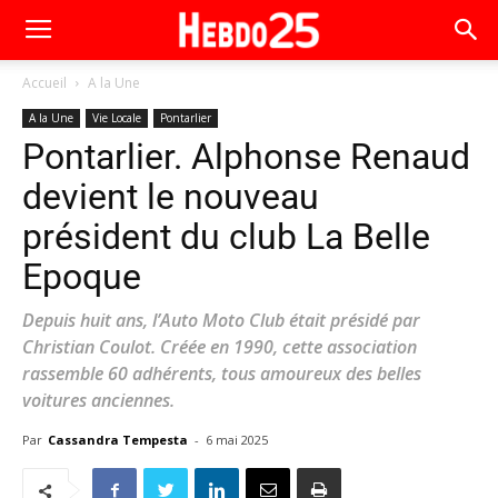
Accueil
A la Une
A la Une
Vie Locale
Pontarlier
Pontarlier. Alphonse Renaud
devient le nouveau
président du club La Belle
Epoque
Depuis huit ans, l’Auto Moto Club était présidé par
Christian Coulot. Créée en 1990, cette association
rassemble 60 adhérents, tous amoureux des belles
voitures anciennes.
Par
Cassandra Tempesta
-
6 mai 2025