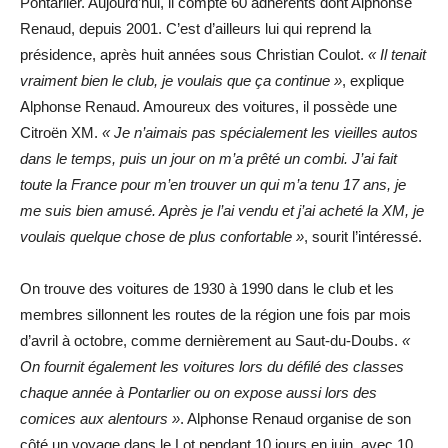
Pontarlier. Aujourd’hui, il compte 60 adhérents dont Alphonse
Renaud, depuis 2001. C’est d’ailleurs lui qui reprend la
présidence, après huit années sous Christian Coulot.
« Il tenait
vraiment bien le club, je voulais que ça continue »
, explique
Alphonse Renaud. Amoureux des voitures, il possède une
Citroën XM.
« Je n’aimais pas spécialement les vieilles autos
dans le temps, puis un jour on m’a prêté un combi. J’ai fait
toute la France pour m’en trouver un qui m’a tenu 17 ans, je
me suis bien amusé. Après je l’ai vendu et j’ai acheté la XM, je
voulais quelque chose de plus confortable »
, sourit l’intéressé.
On trouve des voitures de 1930 à 1990 dans le club et les
membres sillonnent les routes de la région une fois par mois
d’avril à octobre, comme dernièrement au Saut-du-Doubs.
«
On fournit également les voitures lors du défilé des classes
chaque année à Pontarlier ou on expose aussi lors des
comices aux alentours »
. Alphonse Renaud organise de son
côté un voyage dans le Lot pendant 10 jours en juin, avec 10