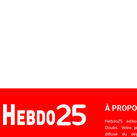
À PROP
Hebdo25 éditi
Doubs. Votre
j
diffusé du d