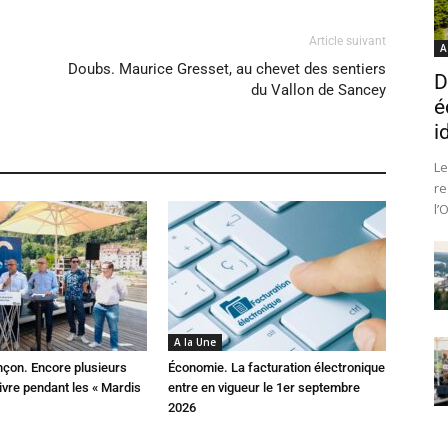
Article suivant
A
Doubs. Maurice Gresset, au chevet des sentiers
D
du Vallon de Sancey
é
i
Le
re
l’
A la Une
çon. Encore plusieurs
Économie. La facturation électronique
ivre pendant les « Mardis
entre en vigueur le 1er septembre
2026