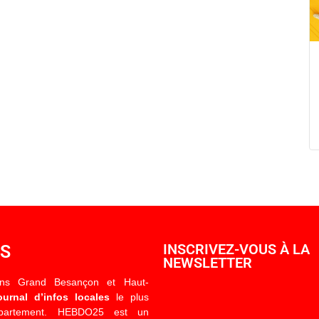
OS
INSCRIVEZ-VOUS À LA
NEWSLETTER
ons Grand Besançon et Haut-
ournal d’infos locales
le plus
épartement. HEBDO25 est un