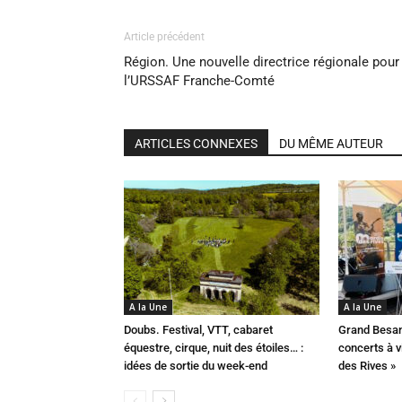
Article précédent
Région. Une nouvelle directrice régionale pour
l’URSSAF Franche-Comté
ARTICLES CONNEXES
DU MÊME AUTEUR
A la Une
A la Une
Doubs. Festival, VTT, cabaret
Grand Besan
équestre, cirque, nuit des étoiles… :
concerts à v
idées de sortie du week-end
des Rives »