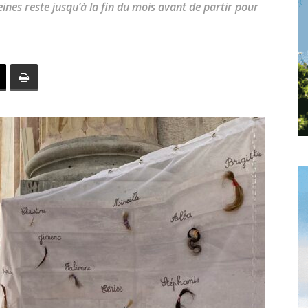
nes reste jusqu’à la fin du mois avant de partir pour
toute
l'info
locale
–