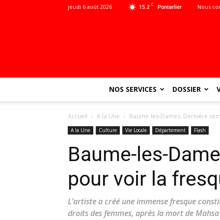
C
jeudi 6 août 2026
15.2
Nous co
Pontarlier
NOS SERVICES
DOSSIER
Accueil
A la Une
Baume-les-Dames. Dernière sema
A la Une
Culture
Vie Locale
Département
Flash
Baume-les-Dames
pour voir la fre
L’artiste a créé une immense fresque const
droits des femmes, après la mort de Mahsa 