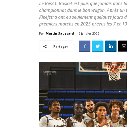
Le BesAC Basket est plus que jamais dans l
championnat dans le bon wagon. Après un 
Kleefstra ont eu seulement quelques jours d
premiers matchs en 2025 prévus les 7 et 10 
Par
Martin Saussard
-
6 janvier 2025
Partager