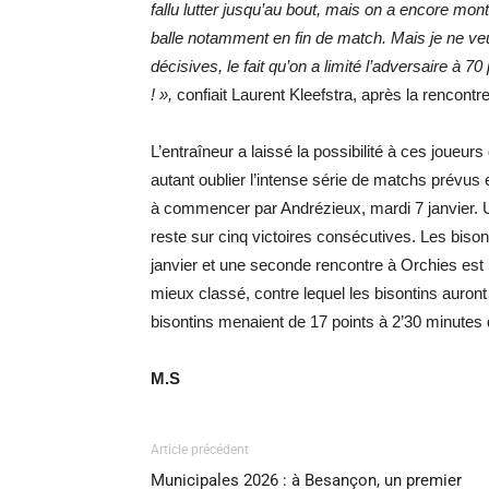
fallu lutter jusqu’au bout, mais on a encore montr
balle notamment en fin de match. Mais je ne veux
décisives, le fait qu’on a limité l’adversaire à 70
! »,
confiait Laurent Kleefstra, après la rencontre
L’entraîneur a laissé la possibilité à ces joueur
autant oublier l’intense série de matchs prévus
à commencer par Andrézieux, mardi 7 janvier. U
reste sur cinq victoires consécutives. Les bison
janvier et une seconde rencontre à Orchies est
mieux classé, contre lequel les bisontins auront 
bisontins menaient de 17 points à 2’30 minutes 
M.S
Article précédent
Municipales 2026 : à Besançon, un premier