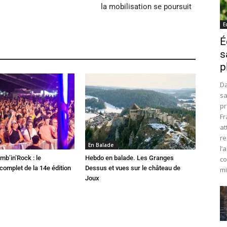
la mobilisation se poursuit
E
É
s
p
Da
sa
pr
Fr
at
re
En Balade
l’
mb’in’Rock : le
Hebdo en balade. Les Granges
co
omplet de la 14e édition
Dessus et vues sur le château de
mi
Joux