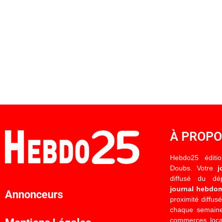
À PROP
Hebdo25 éditi
Doubs. Votre
j
diffusé du d
journal hebdo
Annonceurs
proximité diffus
chaque semaine
commerces locau