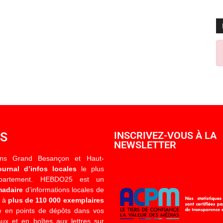
OS
INSCRIVEZ-VOUS À LA
NEWSLETTER
ons Grand Besançon et Haut-
ournal d’infos locales
le plus
épartement. HEBDO25 est un
madaire
d’informations locales de
é à
plus de 110 000 exemplaires
 en points de dépôts dans vos
x et en boîtes aux lettres sur