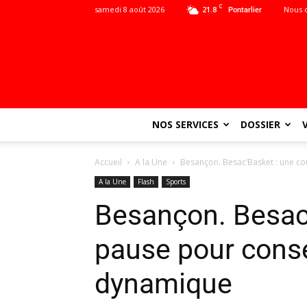
C
samedi 8 août 2026
21.8
Nous 
Pontarlier
NOS SERVICES
DOSSIER
Accueil
A la Une
Besançon. Besac’Basket : une c
A la Une
Flash
Sports
Besançon. Besac’
pause pour conse
dynamique