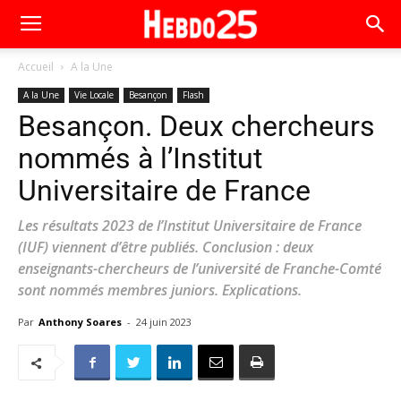
Accueil
A la Une
A la Une
Vie Locale
Besançon
Flash
Besançon. Deux chercheurs
nommés à l’Institut
Universitaire de France
Les résultats 2023 de l’Institut Universitaire de France
(IUF) viennent d’être publiés. Conclusion : deux
enseignants-chercheurs de l’université de Franche-Comté
sont nommés membres juniors. Explications.
Par
Anthony Soares
-
24 juin 2023