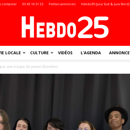
 contacter
03 45 16 51 25
Petites annonces
Hebdo39 (Jura Sud & Jura Nord)
VIE LOCALE
CULTURE
VIDÉOS
L’AGENDA
ANNONCES
Doubs
 par une troupe de jeunes Bisontins
: