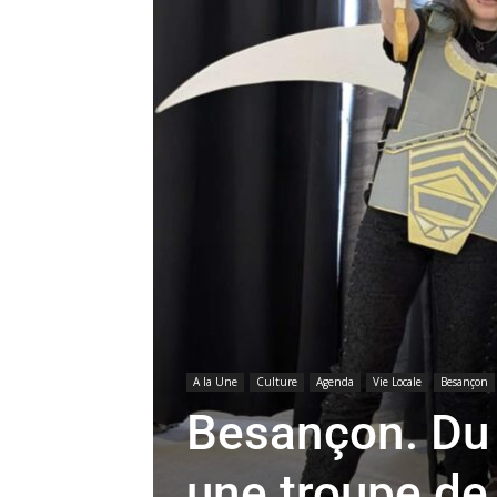
A la Une
Culture
Agenda
Vie Locale
Besançon
Besançon. Du 
une troupe de