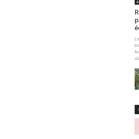
A
R
p
é
L’
tr
fe
cl