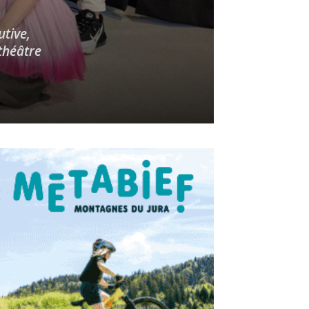
utive,
théâtre