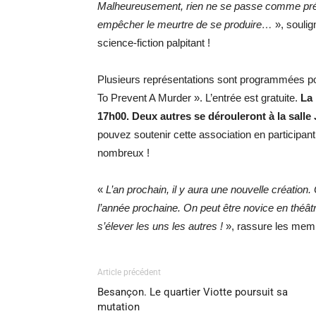
Malheureusement, rien ne se passe comme prév
empêcher le meurtre de se produire…
», soulig
science-fiction palpitant !
Plusieurs représentations sont programmées pou
To Prevent A Murder ». L’entrée est gratuite.
La 
17h00. Deux autres se dérouleront à la salle J
pouvez soutenir cette association en participant
nombreux !
«
L’an prochain, il y aura une nouvelle créatio
l’année prochaine. On peut être novice en théâtr
s’élever les uns les autres !
», rassure les memb
Article précédent
Besançon. Le quartier Viotte poursuit sa
mutation