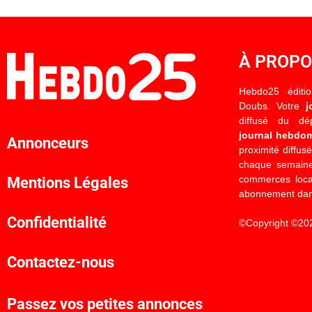
À PROP
Hebdo25 éditi
Doubs. Votre
j
diffusé du d
journal hebdo
Annonceurs
proximité diffus
chaque semaine
commerces locau
Mentions Légales
abonnement dan
Confidentialité
©Copyright ©20
Contactez-nous
Passez vos petites annonces