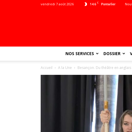
C
vendredi 7 août 2026
14.6
Nous
Pontarlier
NOS SERVICES
DOSSIER
Accueil
A la Une
Besançon. Du théâtre en anglais