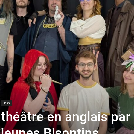
toute
l'info
locale
Flash
théâtre en anglais par
–
 jeunes Bisontins