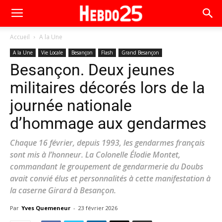
Accueil
A la Une
A la Une
Vie Locale
Besançon
Flash
Grand Besançon
Besançon. Deux jeunes
militaires décorés lors de la
journée nationale
d’hommage aux gendarmes
Chaque 16 février, depuis 1993, les gendarmes français
sont mis à l’honneur. La Colonelle Élodie Montet,
commandant le groupement de gendarmerie du Doubs
avait convié élus et personnalités à cette manifestation à
la caserne Girard à Besançon.
Par
Yves Quemeneur
-
23 février 2026