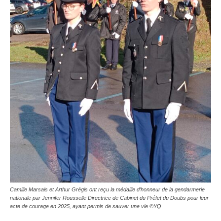
Camille Marsais et Arthur Grégis ont reçu la médaille d’honneur de la gendarmerie
nationale par Jennifer Rousselle Directrice de Cabinet du Préfet du Doubs pour leur
acte de courage en 2025, ayant permis de sauver une vie ©YQ