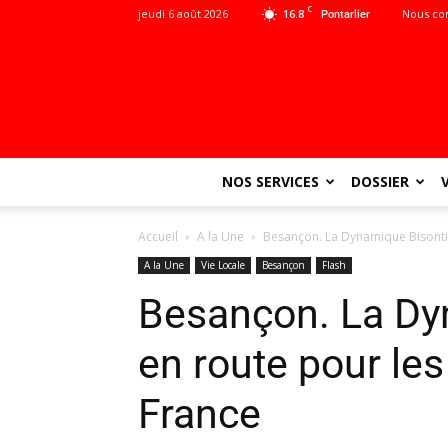
C
jeudi 6 août 2026
16.8
Nous co
Pontarlier
NOS SERVICES
DOSSIER
Accueil
A la Une
Besançon. La Dynamique Bisonti
A la Une
Vie Locale
Besançon
Flash
Besançon. La Dy
en route pour le
France