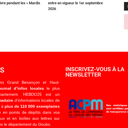
ivre pendant les « Mardis
entre en vigueur le 1er septembre
2026
OS
INSCRIVEZ-VOUS À LA
NEWSLETTER
ons Grand Besançon et Haut-
ournal d’infos locales
le plus
épartement. HEBDO25 est un
madaire
d’informations locales de
é à
plus de 110 000 exemplaires
 en points de dépôts dans vos
x et en boîtes aux lettres sur
s le département du Doubs.