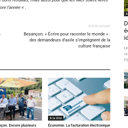
lore l’année «
.
A
D
Article suivant
é
s
Besançon. « Écrire pour raconter le monde » :
i
des demandeurs d’asile s’imprègnent de la
culture française
Le
re
l’
A la Une
çon. Encore plusieurs
Économie. La facturation électronique