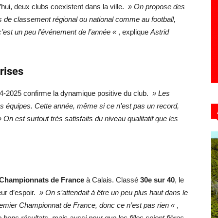
hui, deux clubs coexistent dans la ville.
» On propose des
pas de classement régional ou national comme au football,
’est un peu l’événement de l’année «
, explique
Astrid
rises
24-2025 confirme la dynamique positive du club.
» Les
nos équipes. Cette année, même si ce n’est pas un record,
 On est surtout très satisfaits du niveau qualitatif que les
Championnats de France
à Calais. Classé
30e sur 40
, le
ur d’espoir.
» On s’attendait à être un peu plus haut dans le
remier Championnat de France, donc ce n’est pas rien «
,
 bons résultats, mais aussi pour que les filles soient fières