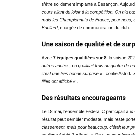
s’être solidement implanté à Besançon. Aujourd’
cours allant du loisir à la compétition. On n’a 
mais les Championnats de France, pour nous, c
Burillard
, chargée de communication du club.
Une saison de qualité et de surp
Avec
7 équipes qualifiées sur 8
, la saison 20
autres années, on qualifiait trois ou quatre de 
c’est une très bonne surprise «
, confie Astrid.
»
filles ont affiché «
.
Des résultats encourageants
Le 18 mai, l’ensemble Fédéral C participait aux
résultat peut sembler modeste, mais reste porte
classement, mais pour beaucoup, c’était leur p
souligne Astrid Burillard.
» On y va pour faire de