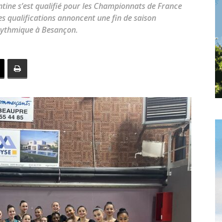
toute
ine s’est qualifié pour les Championnats de France
Ces qualifications annoncent une fin de saison
rythmique à Besançon.
l'info
locale
–