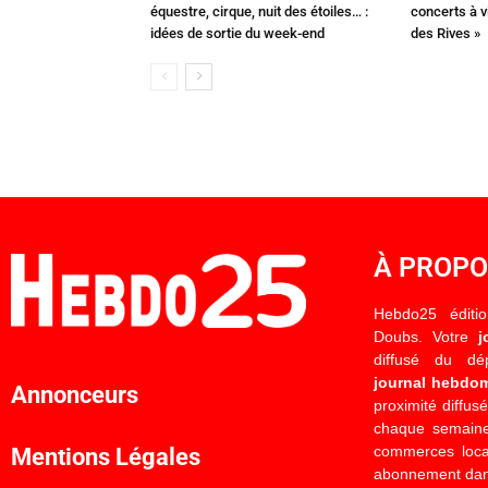
équestre, cirque, nuit des étoiles… :
concerts à v
idées de sortie du week-end
des Rives »
À PROP
Hebdo25 éditi
Doubs. Votre
j
diffusé du d
journal hebdo
Annonceurs
proximité diffus
chaque semaine
commerces locau
Mentions Légales
abonnement dan