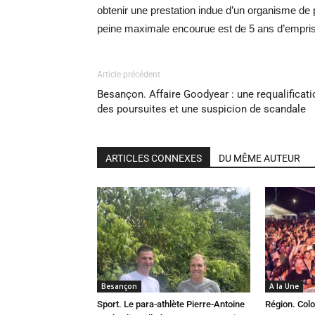
obtenir une prestation indue d’un organisme de p
peine maximale encourue est de 5 ans d’empr
Article précédent
Besançon. Affaire Goodyear : une requalificati
des poursuites et une suspicion de scandale
ARTICLES CONNEXES
DU MÊME AUTEUR
Besançon
A la Une
Sport. Le para-athlète Pierre-Antoine
Région. Colo