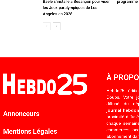
Baele s’installe à Besançon pour viser
programme c
les Jeux paralympiques de Los
Angeles en 2028
À PROP
Hebdo25 éditi
Doubs. Votre
j
diffusé du d
journal hebdo
Annonceurs
proximité diffus
chaque semaine
commerces locau
Mentions Légales
abonnement dan