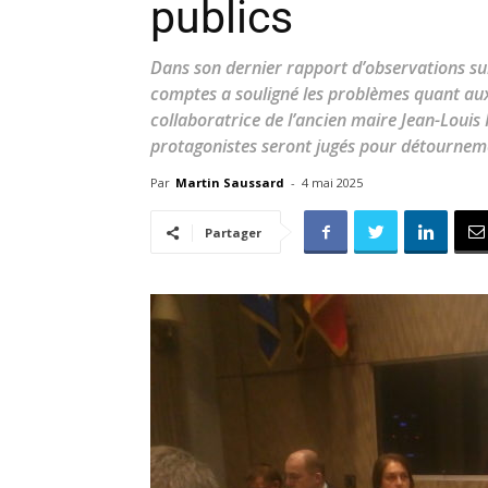
publics
Dans son dernier rapport d’observations sur 
comptes a souligné les problèmes quant aux
collaboratrice de l’ancien maire Jean-Louis 
protagonistes seront jugés pour détourneme
Par
Martin Saussard
-
4 mai 2025
Partager