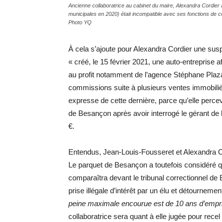
Ancienne collaboratrice au cabinet du maire, Alexandra Cordier a
municipales en 2020) était incompatible avec ses fonctions de co
Photo YQ
À cela s’ajoute pour Alexandra Cordier une suspi
« créé, le 15 février 2021, une auto-entreprise a
au profit notamment de l’agence Stéphane Plaza
commissions suite à plusieurs ventes immobili
expresse de cette dernière, parce qu’elle perc
de Besançon après avoir interrogé le gérant de 
€.
Entendus, Jean-Louis-Fousseret et Alexandra Co
Le parquet de Besançon a toutefois considéré qu
comparaîtra devant le tribunal correctionnel de
prise illégale d’intérêt par un élu et détournemen
peine maximale encourue est de 10 ans d’emp
collaboratrice sera quant à elle jugée pour rece