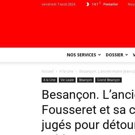
C
vendredi 7 août 2026
14.1
Nous
Pontarlier
NOS SERVICES
DOSSIER
Accueil
A la Une
Besançon. L’ancien maire Jean-Lo
A la Une
Vie Locale
Besançon
Grand Besançon
Besançon. L’anci
Fousseret et sa c
jugés pour déto