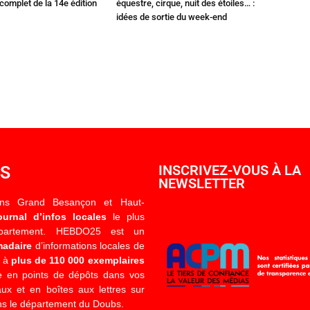
omplet de la 14e édition
équestre, cirque, nuit des étoiles… :
idées de sortie du week-end
OS
INSCRIVEZ-VOUS À LA
NEWSLETTER
ons Grand Besançon et Haut-
ournal d’infos locales
le plus
épartement. HEBDO25 est un
madaire
d’informations locales de
é à
plus de 110 000 exemplaires
 en points de dépôts dans vos
x et en boîtes aux lettres sur
s le département du Doubs.