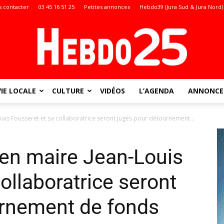
 contacter
03 45 16 51 25
Petites annonces
Hebdo39 (Jura Sud & Jura Nord)
VIE LOCALE
CULTURE
VIDÉOS
L’AGENDA
ANNONCES
Doubs
uis Fousseret et sa collaboratrice seront jugés pour détournement...
en maire Jean-Louis
:
ollaboratrice seront
urnement de fonds