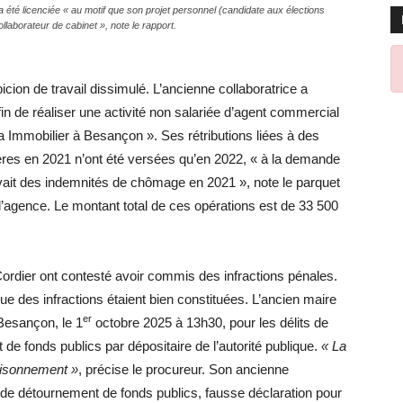
 été licenciée « au motif que son projet personnel (candidate aux élections
llaborateur de cabinet », note le rapport.
cion de travail dissimulé. L’ancienne collaboratrice a
fin de réaliser une activité non salariée d’agent commercial
 Immobilier à Besançon ». Ses rétributions liées à des
ères en 2021 n’ont été versées qu’en 2022, « à la demande
evait des indemnités de chômage en 2021 », note le parquet
l’agence. Le montant total de ces opérations est de 33 500
rdier ont contesté avoir commis des infractions pénales.
e des infractions étaient bien constituées. L’ancien maire
er
 Besançon, le 1
octobre 2025 à 13h30, pour les délits de
t de fonds publics par dépositaire de l’autorité publique.
« La
risonnement »
, précise le procureur. Son ancienne
l de détournement de fonds publics, fausse déclaration pour