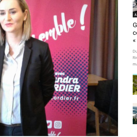
A
G
c
«
Du
Ri
ma