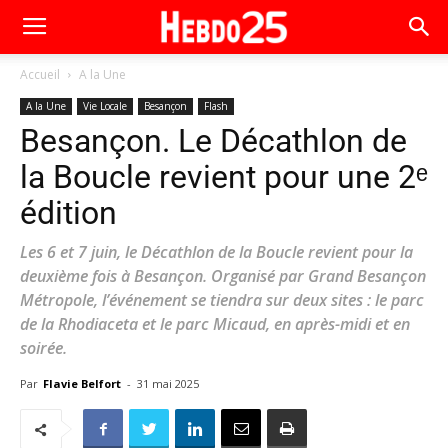
Accueil
A la Une
A la Une
Vie Locale
Besançon
Flash
Besançon. Le Décathlon de
la Boucle revient pour une 2ᵉ
édition
Les 6 et 7 juin, le Décathlon de la Boucle revient pour la
deuxième fois à Besançon. Organisé par Grand Besançon
Métropole, l’événement se tiendra sur deux sites : le parc
de la Rhodiaceta et le parc Micaud, en après-midi et en
soirée.
Par
Flavie Belfort
-
31 mai 2025