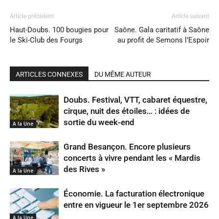
Article précédent
Article suivant
Haut-Doubs. 100 bougies pour
Saône. Gala caritatif à Saône
le Ski-Club des Fourgs
au profit de Semons l’Espoir
ARTICLES CONNEXES
DU MÊME AUTEUR
Doubs. Festival, VTT, cabaret équestre,
cirque, nuit des étoiles… : idées de
sortie du week-end
A la Une
Grand Besançon. Encore plusieurs
concerts à vivre pendant les « Mardis
des Rives »
A la Une
Économie. La facturation électronique
entre en vigueur le 1er septembre 2026
A la Une