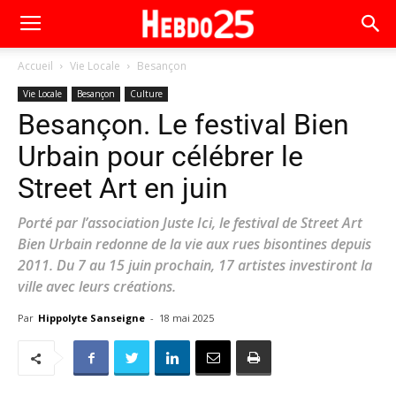
Accueil
Vie Locale
Besançon
Vie Locale
Besançon
Culture
Besançon. Le festival Bien
Urbain pour célébrer le
Street Art en juin
Porté par l’association Juste Ici, le festival de Street Art
Bien Urbain redonne de la vie aux rues bisontines depuis
2011. Du 7 au 15 juin prochain, 17 artistes investiront la
ville avec leurs créations.
Par
Hippolyte Sanseigne
-
18 mai 2025