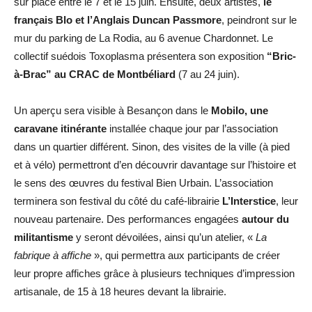
sur place entre le 7 et le 15 juin. Ensuite, deux artistes,
le
français Blo et l’Anglais Duncan Passmore
, peindront sur le
mur du parking de La Rodia, au 6 avenue Chardonnet. Le
collectif suédois Toxoplasma présentera son exposition
“Bric-
à-Brac” au CRAC de Montbéliard
(7 au 24 juin).
Un aperçu sera visible à Besançon dans le
Mobilo, une
caravane itinérante
installée chaque jour par l’association
dans un quartier différent. Sinon, des visites de la ville (à pied
et à vélo) permettront d’en découvrir davantage sur l’histoire et
le sens des œuvres du festival Bien Urbain. L’association
terminera son festival du côté du café-librairie
L’Interstice
, leur
nouveau partenaire. Des performances engagées
autour du
militantisme
y seront dévoilées, ainsi qu’un atelier, «
La
fabrique à affiche
», qui permettra aux participants de créer
leur propre affiches grâce à plusieurs techniques d’impression
artisanale, de 15 à 18 heures devant la librairie.