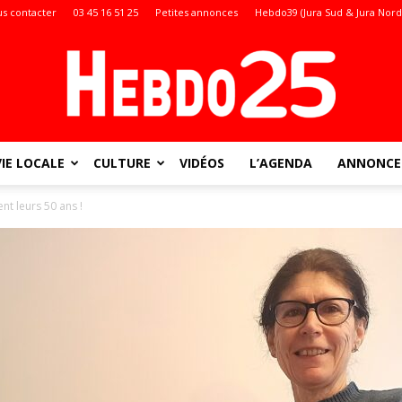
s contacter
03 45 16 51 25
Petites annonces
Hebdo39 (Jura Sud & Jura Nord
VIE LOCALE
CULTURE
VIDÉOS
L’AGENDA
ANNONCES
Doubs
nt leurs 50 ans !
: