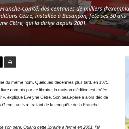
 Franche-Comté, des centaines de milliers d’exempla
itions Cêtre, installée à Besançon, fête ses 50 ans
ne Cêtre, qui la dirige depuis 2001.
Hebdo25
airie du même nom. Quelques décennies plus tard, en 1975,
ivre comtois par ce libraire, la maison d’édition est créée.
t »
, explique Évelyne Cêtre. Son beau-père a alors décidé
Girod ; un livre traitant de la conquête de la Franche-
de son père. Quand cette librairie a fermé en 2001, j’ai