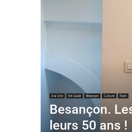
A la Une
Vie Locale
Besançon
Culture
Flash
Besançon. Les
leurs 50 ans !