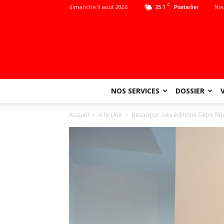
C
dimanche 9 août 2026
25.1
Nou
Pontarlier
NOS SERVICES
DOSSIER
Accueil
A la Une
Besançon. Les éditions Cêtre fête