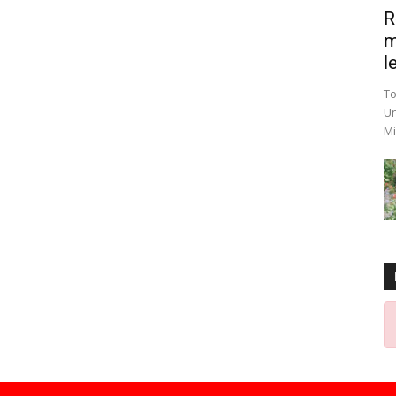
R
m
le
To
Un
Mi