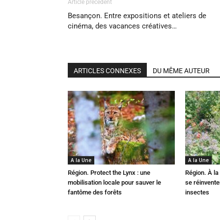
Article précédent
Besançon. Entre expositions et ateliers de
cinéma, des vacances créatives…
ARTICLES CONNEXES
DU MÊME AUTEUR
A la Une
A la Une
Région. Protect the Lynx : une
Région. À la 
mobilisation locale pour sauver le
se réinvent
fantôme des forêts
insectes