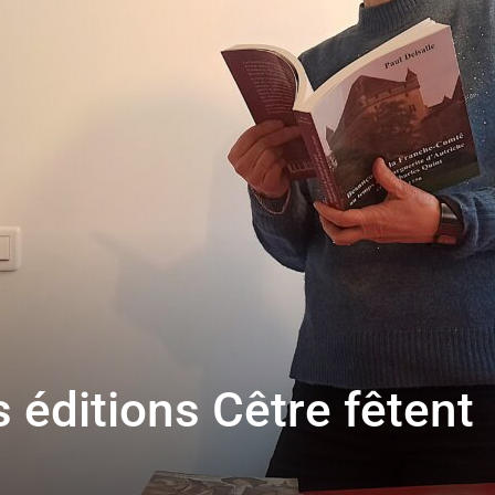
toute
l'info
locale
 éditions Cêtre fêtent
–