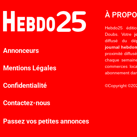
À PROP
Hebdo25 éditi
Doubs. Votre
j
diffusé du d
journal hebdo
Annonceurs
proximité diffus
chaque semaine
commerces locau
Mentions Légales
abonnement dan
Confidentialité
©Copyright ©20
Contactez-nous
Passez vos petites annonces