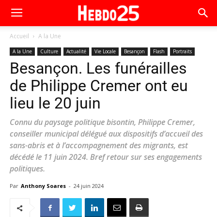
Accueil
A la Une
A la Une
Culture
Actualité
Vie Locale
Besançon
Flash
Portraits
Besançon. Les funérailles
de Philippe Cremer ont eu
lieu le 20 juin
Connu du paysage politique bisontin, Philippe Cremer,
conseiller municipal délégué aux dispositifs d’accueil des
sans-abris et à l’accompagnement des migrants, est
décédé le 11 juin 2024. Bref retour sur ses engagements
politiques.
Par
Anthony Soares
-
24 juin 2024