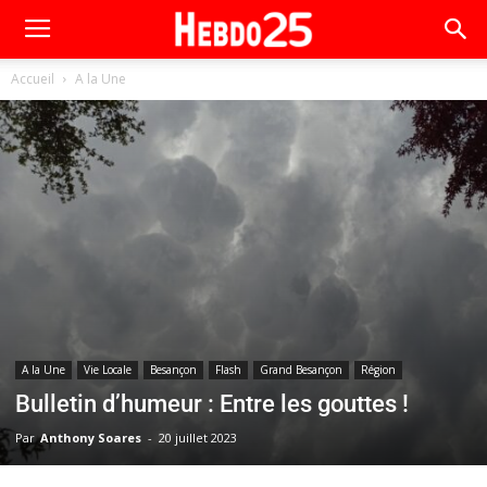
Accueil
A la Une
A la Une
Vie Locale
Besançon
Flash
Grand Besançon
Région
Bulletin d’humeur : Entre les gouttes !
Par
Anthony Soares
-
20 juillet 2023