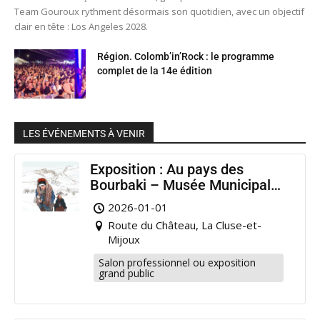
Team Gouroux rythment désormais son quotidien, avec un objectif
clair en tête : Los Angeles 2028.
Région. Colomb’in’Rock : le programme
complet de la 14e édition
LES ÉVÉNEMENTS À VENIR
Exposition : Au pays des
Bourbaki – Musée Municipal
Pontarlier
2026-01-01
Route du Château, La Cluse-et-
Mijoux
Salon professionnel ou exposition
grand public