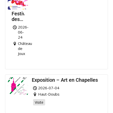
Festival
des
Nuits
2026-
de
06-
Joux
24
Château
de
Joux
Exposition – Art en Chapelles
2026-07-04
Haut-Doubs
Visite