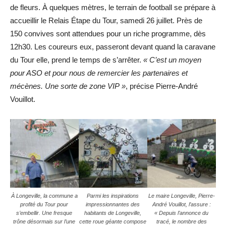
de fleurs. À quelques mètres, le terrain de football se prépare à
accueillir le Relais Étape du Tour, samedi 26 juillet. Près de
150 convives sont attendues pour un riche programme, dès
12h30. Les coureurs eux, passeront devant quand la caravane
du Tour elle, prend le temps de s’arrêter.
« C’est un moyen
pour ASO et pour nous de remercier les partenaires et
mécènes. Une sorte de zone VIP »
, précise Pierre-André
Vouillot.
À Longeville, la commune a
Parmi les inspirations
Le maire Longeville, Pierre-
profité du Tour pour
impressionnantes des
André Vouillot, l’assure :
s’embellir. Une fresque
habitants de Longeville,
« Depuis l’annonce du
trône désormais sur l’une
cette roue géante compose
tracé, le nombre des