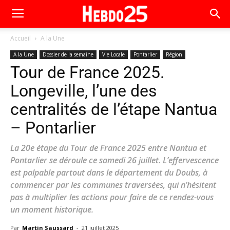
Accueil
A la Une
A la Une
Dossier de la semaine
Vie Locale
Pontarlier
Région
Tour de France 2025.
Longeville, l’une des
centralités de l’étape Nantua
– Pontarlier
La 20e étape du Tour de France 2025 entre Nantua et
Pontarlier se déroule ce samedi 26 juillet. L’effervescence
est palpable partout dans le département du Doubs, à
commencer par les communes traversées, qui n’hésitent
pas à multiplier les actions pour faire de ce rendez-vous
un moment historique.
Par
Martin Saussard
-
21 juillet 2025