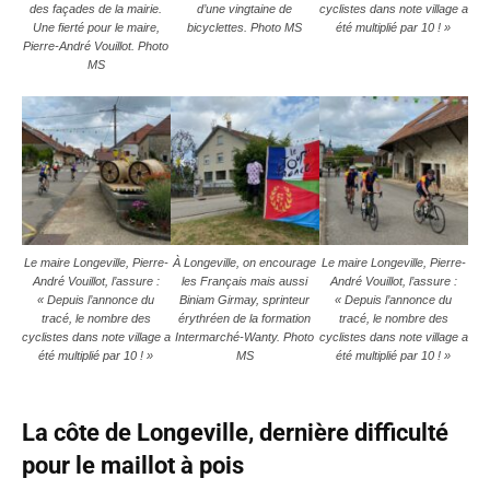
des façades de la mairie.
d’une vingtaine de
cyclistes dans note village a
Une fierté pour le maire,
bicyclettes. Photo MS
été multiplié par 10 ! »
Pierre-André Vouillot. Photo
MS
Le maire Longeville, Pierre-
À Longeville, on encourage
Le maire Longeville, Pierre-
André Vouillot, l’assure :
les Français mais aussi
André Vouillot, l’assure :
« Depuis l’annonce du
Biniam Girmay, sprinteur
« Depuis l’annonce du
tracé, le nombre des
érythréen de la formation
tracé, le nombre des
cyclistes dans note village a
Intermarché-Wanty. Photo
cyclistes dans note village a
été multiplié par 10 ! »
MS
été multiplié par 10 ! »
La côte de Longeville, dernière difficulté
pour le maillot à pois