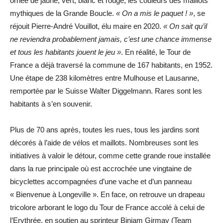
ornée de jaune, vert, blanc et rouge, les couleurs des maillots
mythiques de la Grande Boucle.
« On a mis le paquet ! »
, se
réjouit Pierre-André Vouillot, élu maire en 2020.
« On sait qu’il
ne reviendra probablement jamais, c’est une chance immense
et tous les habitants jouent le jeu »
. En réalité, le Tour de
France a déjà traversé la commune de 167 habitants, en 1952.
Une étape de 238 kilomètres entre Mulhouse et Lausanne,
remportée par le Suisse Walter Diggelmann. Rares sont les
habitants à s’en souvenir.
Plus de 70 ans après, toutes les rues, tous les jardins sont
décorés à l’aide de vélos et maillots. Nombreuses sont les
initiatives à valoir le détour, comme cette grande roue installée
dans la rue principale où est accrochée une vingtaine de
bicyclettes accompagnées d’une vache et d’un panneau
« Bienvenue à Longeville ». En face, on retrouve un drapeau
tricolore arborant le logo du Tour de France accolé à celui de
l’Erythrée, en soutien au sprinteur Biniam Girmay (Team