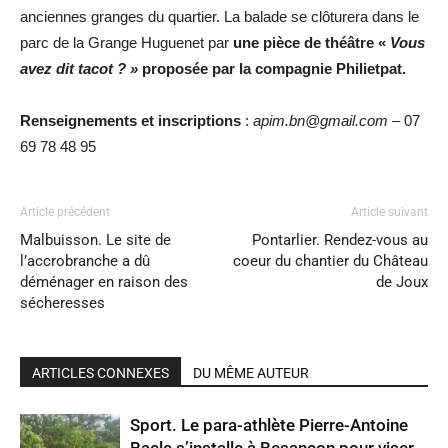
anciennes granges du quartier. La balade se clôturera dans le
parc de la Grange Huguenet par
une pièce de théâtre «
Vous
avez dit tacot ?
»
proposée par la compagnie Philietpat.
Renseignements et inscriptions
:
apim.bn@gmail.com
– 07
69 78 48 95
Article précédent
Article suivant
Malbuisson. Le site de
Pontarlier. Rendez-vous au
l’accrobranche a dû
coeur du chantier du Château
déménager en raison des
de Joux
sécheresses
ARTICLES CONNEXES
DU MÊME AUTEUR
Sport. Le para-athlète Pierre-Antoine
Baele s’installe à Besançon pour viser