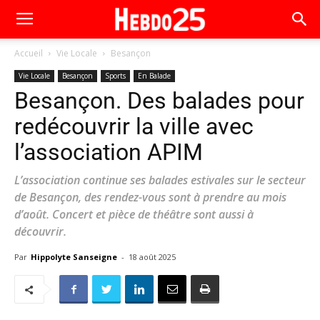
Accueil
Vie Locale
Besançon
Vie Locale
Besançon
Sports
En Balade
Besançon. Des balades pour
redécouvrir la ville avec
l’association APIM
L’association continue ses balades estivales sur le secteur
de Besançon, des rendez-vous sont à prendre au mois
d’août. Concert et pièce de théâtre sont aussi à
découvrir.
Par
Hippolyte Sanseigne
-
18 août 2025