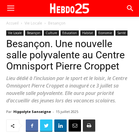
Accueil
Vie Locale
Besançon
Vie Locale
Besançon
Culture
Education
Habitat
Economie
Santé
Besançon. Une nouvelle
salle polyvalente au Centre
Omnisport Pierre Croppet
Lieu dédié à l’inclusion par le sport et le loisir, le Centre
Omnisport Pierre Croppet a inauguré ce 3 juillet sa
nouvelle salle polyvalente. Elle aura pour priorité
d’accueillir des jeunes lors des vacances scolaires.
Par
Hippolyte Sanseigne
-
15 juillet 2025