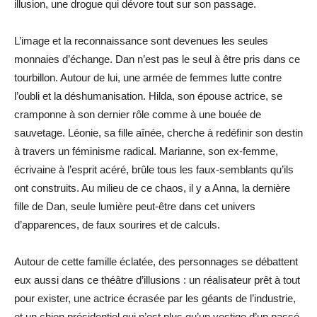
illusion, une drogue qui dévore tout sur son passage.
L’image et la reconnaissance sont devenues les seules
monnaies d’échange. Dan n’est pas le seul à être pris dans ce
tourbillon. Autour de lui, une armée de femmes lutte contre
l’oubli et la déshumanisation. Hilda, son épouse actrice, se
cramponne à son dernier rôle comme à une bouée de
sauvetage. Léonie, sa fille aînée, cherche à redéfinir son destin
à travers un féminisme radical. Marianne, son ex-femme,
écrivaine à l’esprit acéré, brûle tous les faux-semblants qu’ils
ont construits.
Au milieu de ce chaos
,
il y a
Anna,
la dernière
fille de Dan,
seule lumière
peut-être
dans cet univers
d’apparences, de faux sourires et de calculs.
Autour de cette famille éclatée, des personnages se débattent
eux aussi dans ce théâtre d’illusions : un réalisateur prêt à tout
pour exister, une actrice écrasée par les géants de l’industrie,
et un chien présidentiel qui n’est plus qu’un vestige d’un passé