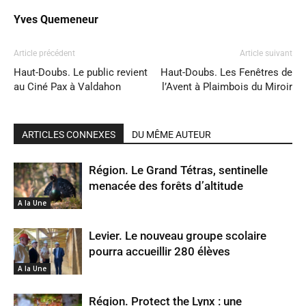
Yves Quemeneur
Article précédent
Article suivant
Haut-Doubs. Le public revient
Haut-Doubs. Les Fenêtres de
au Ciné Pax à Valdahon
l’Avent à Plaimbois du Miroir
ARTICLES CONNEXES
DU MÊME AUTEUR
Région. Le Grand Tétras, sentinelle
menacée des forêts d’altitude
A la Une
Levier. Le nouveau groupe scolaire
pourra accueillir 280 élèves
A la Une
Région. Protect the Lynx : une