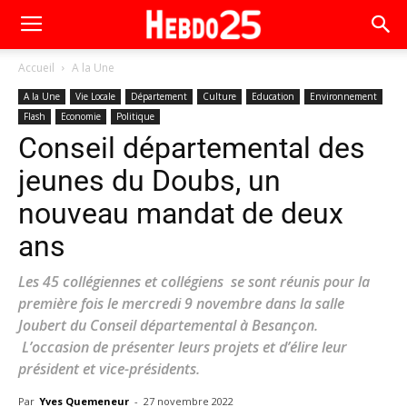
Accueil
A la Une
A la Une
Vie Locale
Département
Culture
Education
Environnement
Flash
Economie
Politique
Conseil départemental des
jeunes du Doubs, un
nouveau mandat de deux
ans
Les 45 collégiennes et collégiens se sont réunis pour la
première fois le mercredi 9 novembre dans la salle
Joubert du Conseil départemental à Besançon.
L’occasion de présenter leurs projets et d’élire leur
président et vice-présidents.
Par
Yves Quemeneur
-
27 novembre 2022