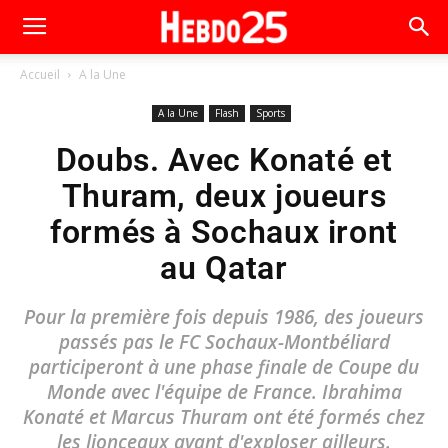
Accueil
A la Une
A la Une
Flash
Sports
Doubs. Avec Konaté et
Thuram, deux joueurs
formés à Sochaux iront
au Qatar
Pour la première fois depuis 1986, des joueurs
passés pas le FC Sochaux-Montbéliard
participeront à une phase finale de Coupe du
Monde avec l'équipe de France. Ibrahima
Konaté et Marcus Thuram ont été formés chez
les lionceaux avant d'exploser ailleurs.