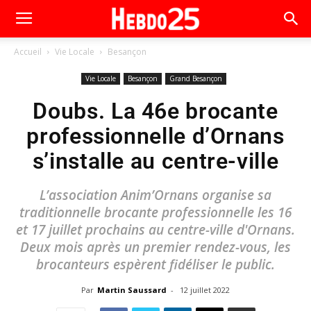
Accueil
Vie Locale
Besançon
Vie Locale
Besançon
Grand Besançon
Doubs. La 46e brocante
professionnelle d’Ornans
s’installe au centre-ville
L’association Anim’Ornans organise sa
traditionnelle brocante professionnelle les 16
et 17 juillet prochains au centre-ville d'Ornans.
Deux mois après un premier rendez-vous, les
brocanteurs espèrent fidéliser le public.
Par
Martin Saussard
-
12 juillet 2022