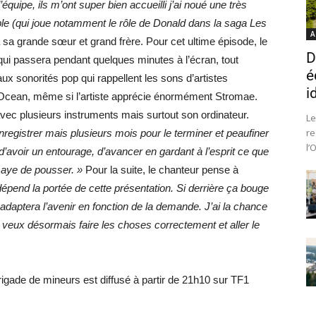
’équipe, ils m’ont super bien accueilli j’ai noué une très
e (qui joue notamment le rôle de Donald dans la saga Les
A
 grande sœur et grand frère. Pour cet ultime épisode, le
D
ui passera pendant quelques minutes à l’écran, tout
é
 sonorités pop qui rappellent les sons d’artistes
i
ean, même si l’artiste apprécie énormément Stromae.
avec plusieurs instruments mais surtout son ordinateur.
Le
re
enregistrer mais plusieurs mois pour le terminer et peaufiner
l’
 d’avoir un entourage, d’avancer en gardant à l’esprit ce que
ssaye de pousser. »
Pour la suite, le chanteur pense à
dépend la portée de cette présentation. Si derrière ça bouge
daptera l’avenir en fonction de la demande. J’ai la chance
 veux désormais faire les choses correctement et aller le
brigade de mineurs est diffusé à partir de 21h10 sur TF1