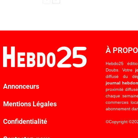
À PROP
Hebdo25 éditi
Doubs. Votre
j
diffusé du d
journal hebdo
Annonceurs
proximité diffus
chaque semaine
commerces locau
Mentions Légales
abonnement dan
Confidentialité
©Copyright ©20