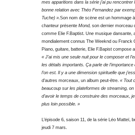
mes apparitions dans la série j’ai pu rencontrer l
bonne relation avec Théo Fernandez par exempl
Tuche) ».
Son nom de scène est un hommage à sa
chanteur présente
Mond,
son dernier morceau q
comme Elie F.Baptist. Une musique dansante, aux
mondialement connus The Weeknd ou Franck Oc
Piano, guitare, batterie, Elie F.Bapist compose 
« J’ai mis une seule nuit pour le composer et l’
les détails importants. Ça parle de l’importance
l’on est. Il y a une dimension spirituelle que j’e
d’autres morceaux, un album peut-être.
« Tout 
beaucoup sur les plateformes de streaming, on a
d’avoir le temps de construire des morceaux, je
plus loin possible. »
L’épisode 6, saison 11, de la série Léo Matteï, 
jeudi 7 mars.