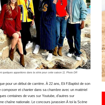
Hebdo25
nt quelques apparitions dans la série pour cette saison 11. Photo DR
que pour un début de carrière. À 22 ans, Eli F.Baptist de son
e composer et chanter dans sa chambre avec un matériel
lques centaines de vues sur Youtube, d’autres sur
’une chaîne nationale. Le concours jurassien À toi la Scène