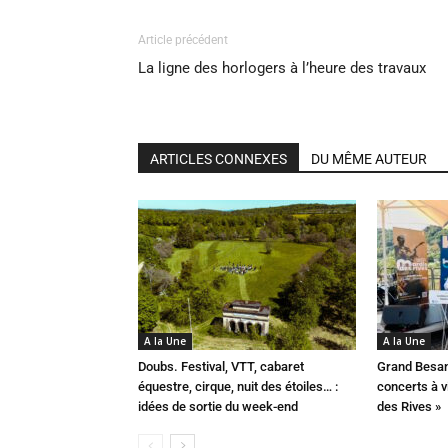
Article précédent
La ligne des horlogers à l’heure des travaux
ARTICLES CONNEXES
DU MÊME AUTEUR
A la Une
A la Une
Doubs. Festival, VTT, cabaret
Grand Besan
équestre, cirque, nuit des étoiles… :
concerts à v
idées de sortie du week-end
des Rives »