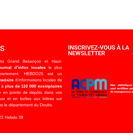
OS
INSCRIVEZ-VOUS À LA
NEWSLETTER
ons Grand Besançon et Haut-
ournal d’infos locales
le plus
épartement. HEBDO25 est un
madaire
d’informations locales de
é à
plus de 110 000 exemplaires
 en points de dépôts dans vos
x et en boîtes aux lettres sur
s le département du Doubs.
22 Hebdo 39