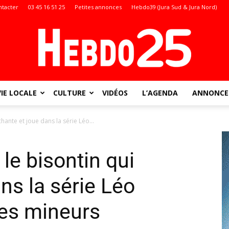
ntacter
03 45 16 51 25
Petites annonces
Hebdo39 (Jura Sud & Jura Nord)
VIE LOCALE
CULTURE
VIDÉOS
L’AGENDA
ANNONCES
Doubs
hante et joue dans la série Léo...
le bisontin qui
:
ns la série Léo
des mineurs