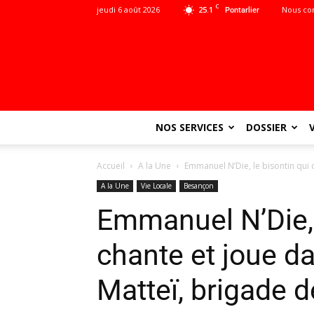
C
jeudi 6 août 2026
25.1
Nous co
Pontarlier
NOS SERVICES
DOSSIER
Accueil
A la Une
Emmanuel N’Die, le bisontin qui c
A la Une
Vie Locale
Besançon
Emmanuel N’Die, 
chante et joue da
Matteï, brigade 