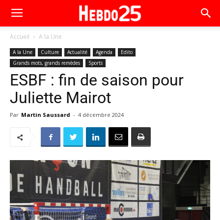
Accueil
A la Une
A la Une
Culture
Actualité
Agenda
Edito
Grands mots, grands remèdes
Sports
ESBF : fin de saison pour
Juliette Mairot
Par
Martin Saussard
-
4 décembre 2024