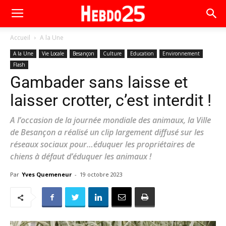
Accueil
A la Une
A la Une
Vie Locale
Besançon
Culture
Education
Environnement
Flash
Gambader sans laisse et
laisser crotter, c’est interdit !
A l’occasion de la journée mondiale des animaux, la Ville
de Besançon a réalisé un clip largement diffusé sur les
réseaux sociaux pour…éduquer les propriétaires de
chiens à défaut d’éduquer les animaux !
Par
Yves Quemeneur
-
19 octobre 2023