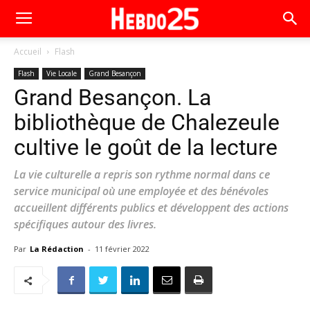
Accueil
Flash
Flash
Vie Locale
Grand Besançon
Grand Besançon. La
bibliothèque de Chalezeule
cultive le goût de la lecture
La vie culturelle a repris son rythme normal dans ce
service municipal où une employée et des bénévoles
accueillent différents publics et développent des actions
spécifiques autour des livres.
Par
La Rédaction
-
11 février 2022