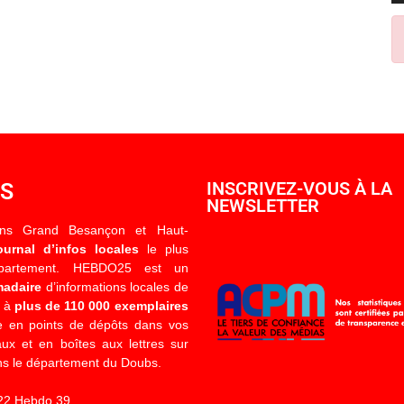
OS
INSCRIVEZ-VOUS À LA
NEWSLETTER
ons Grand Besançon et Haut-
ournal d’infos locales
le plus
épartement. HEBDO25 est un
madaire
d’informations locales de
é à
plus de 110 000 exemplaires
 en points de dépôts dans vos
x et en boîtes aux lettres sur
s le département du Doubs.
22 Hebdo 39