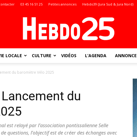
contacter
03 45 16 51 25
Petites annonces
Hebdo39 (Jura Sud & Jura Nord)
VIE LOCALE
CULTURE
VIDÉOS
L’AGENDA
ANNONCES
Doubs
ncement du baromètre Vélo 2025
. Lancement du
:
2025
l est relayé par l’association pontissalienne Selle
de questions, l’objectif est de créer des échanges avec