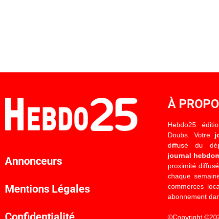
À PROP
Hebdo25 éditi
Doubs. Votre
j
diffusé du d
journal hebdo
Annonceurs
proximité diffus
chaque semaine
commerces locau
Mentions Légales
abonnement dan
Confidentialité
©Copyright ©20