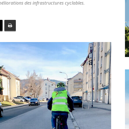
méliorations des infrastructures cyclables.
toute
l'info
locale
–