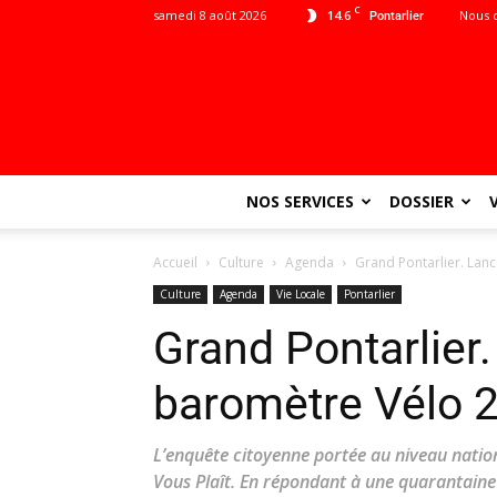
C
samedi 8 août 2026
14.6
Nous 
Pontarlier
NOS SERVICES
DOSSIER
Accueil
Culture
Agenda
Grand Pontarlier. La
Culture
Agenda
Vie Locale
Pontarlier
Grand Pontarlier
baromètre Vélo 
L’enquête citoyenne portée au niveau nationa
Vous Plaît. En répondant à une quarantaine 