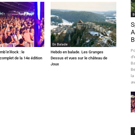
B
S
A
B
En Balade
Po
mb’in’Rock : le
Hebdo en balade. Les Granges
d’
omplet de la 14e édition
Dessus et vues sur le château de
Ba
Joux
Be
la
av