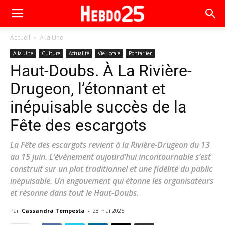
Accueil
A la Une
A la Une
Culture
Actualité
Vie Locale
Pontarlier
Haut-Doubs. À La Rivière-
Drugeon, l’étonnant et
inépuisable succès de la
Fête des escargots
La Fête des escargots revient à la Rivière-Drugeon du 13
au 15 juin. L’événement aujourd’hui incontournable s’est
construit sur un plat traditionnel et une fidélité du public
inépuisable. Un engouement qui étonne les organisateurs
et résonne dans tout le Haut-Doubs.
Par
Cassandra Tempesta
-
28 mai 2025