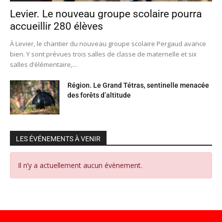
Levier. Le nouveau groupe scolaire pourra
accueillir 280 élèves
À Levier, le chantier du nouveau groupe scolaire Pergaud avance
bien. Y sont prévues trois salles de classe de maternelle et six
salles d’élémentaire,...
Région. Le Grand Tétras, sentinelle menacée
des forêts d’altitude
LES ÉVÉNEMENTS À VENIR
Il n’y a actuellement aucun évènement.