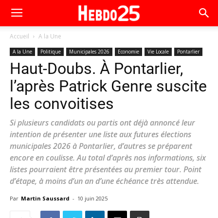
Accueil
A la Une
A la Une
Politique
Municipales 2026
Economie
Vie Locale
Pontarlier
Haut-Doubs. À Pontarlier,
l’après Patrick Genre suscite
les convoitises
Si plusieurs candidats ou partis ont déjà annoncé leur
intention de présenter une liste aux futures élections
municipales 2026 à Pontarlier, d’autres se préparent
encore en coulisse. Au total d’après nos informations, six
listes pourraient être présentées au premier tour. Point
d’étape, à moins d’un an d’une échéance très attendue.
Par
Martin Saussard
-
10 juin 2025