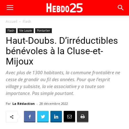
Accueil
Flash
Flash
Vie Locale
Pontarlier
Haut-Doubs. D’irréductibles
bénévoles à la Cluse-et-
Mijoux
Avec plus de 1300 habitants, la commune frontalière ne
cesse de grandir au fil des années. Pour que l’esprit
village y subsiste, la vie associative y a toute son
importance. Pas simple pourtant.
Par
La Rédaction
-
28 décembre 2022