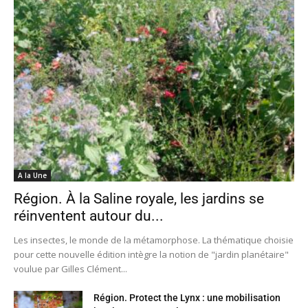
A la Une
Région. À la Saline royale, les jardins se
réinventent autour du...
Les insectes, le monde de la métamorphose. La thématique choisie
pour cette nouvelle édition intègre la notion de "jardin planétaire"
voulue par Gilles Clément...
Région. Protect the Lynx : une mobilisation