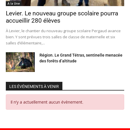
A la Une
Levier. Le nouveau groupe scolaire pourra
accueillir 280 élèves
À Levier, le chantier du nouveau groupe scolaire Pergaud avance
bien. Y sont prévues trois salles de classe de maternelle et six
salles d’élémentaire,...
Région. Le Grand Tétras, sentinelle menacée
des forêts d’altitude
LES ÉVÉNEMENTS À VENIR
Il n’y a actuellement aucun évènement.