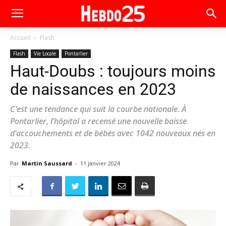
Accueil
Flash
Flash
Vie Locale
Pontarlier
Haut-Doubs : toujours moins
de naissances en 2023
C’est une tendance qui suit la courbe nationale. À
Pontarlier, l’hôpital a recensé une nouvelle baisse
d’accouchements et de bébés avec 1042 nouveaux nés en
2023.
Par
Martin Saussard
-
11 janvier 2024