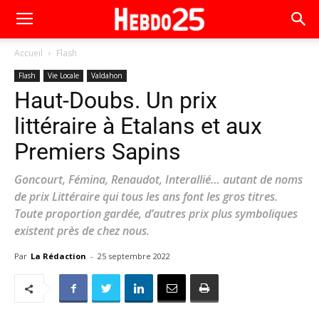
Accueil
Flash
Flash
Vie Locale
Valdahon
Haut-Doubs. Un prix
littéraire à Etalans et aux
Premiers Sapins
Goncourt, Fémina, Renaudot, Interallié… autant de noms
de prix Littéraire qui tous les ans font les gros titres.
Toute proportion gardée, d’autres prix plus symboliques
existent près de chez nous.
Par
La Rédaction
-
25 septembre 2022