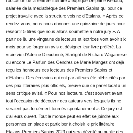
l’occasion de la rentrée littéraire » explique Delphine Renaud,
salariée de la médiathèque des Premiers Sapins qui pour ce
projet travaille avec la structure voisine d’Etalans. « Après ce
rendez-vous, nous nous donnons une quinzaine de jours pour
ressortir 5 titres que nous allons soumettre à notre jury ». A
partir de là, une vingtaine de lecteurs et lectrices vont avoir six
mois pour se forger un avis et désigner leur livre préféré. La
vraie vie d’Adeline Dieudonné, Starlight de Richard Wagamese
ou encore Le Parfum des Cendres de Marie Mangez ont déjà
reçu les honneurs des lecteurs des Premiers Sapins et
d’Etalans. Des écrivains qui ont par ailleurs été plébiscités par
des prix littéraires plus officiels, preuve que ce panel local a un
sens critique avisé. « Pour nos lecteurs, c’est souvent avant
tout l’occasion de découvrir des auteurs vers lesquels ils ne
seraient pas forcément tournés spontanément ». Ce jury est
d’ailleurs ouvert. Tout le monde peut en effet se joindre aux
personnes en place et participer à choisir le prix littéraire
Etalans-Premiers Sapins 2023 qui sera dévoilé au public des