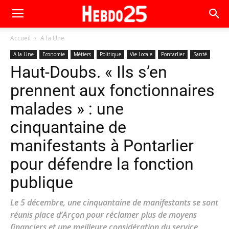
Accueil
A la Une
A la Une
Economie
Métiers
Politique
Vie Locale
Pontarlier
Santé
Haut-Doubs. « Ils s’en
prennent aux fonctionnaires
malades » : une
cinquantaine de
manifestants à Pontarlier
pour défendre la fonction
publique
Le 5 décembre, une cinquantaine de manifestants se sont
réunis place d’Arçon pour réclamer plus de moyens
financiers et une meilleure considération du service