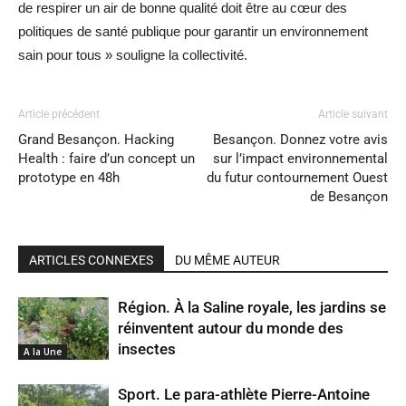
de respirer un air de bonne qualité doit être au cœur des
politiques de santé publique pour garantir un environnement
sain pour tous » souligne la collectivité.
Article précédent
Article suivant
Grand Besançon. Hacking
Besançon. Donnez votre avis
Health : faire d’un concept un
sur l’impact environnemental
prototype en 48h
du futur contournement Ouest
de Besançon
ARTICLES CONNEXES
DU MÊME AUTEUR
Région. À la Saline royale, les jardins se
réinventent autour du monde des
insectes
A la Une
Sport. Le para-athlète Pierre-Antoine