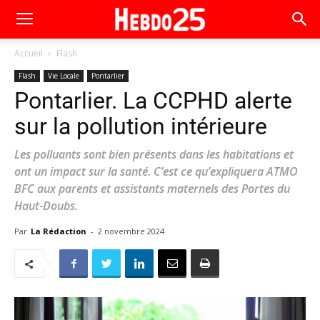
Accueil
Flash
Flash
Vie Locale
Pontarlier
Pontarlier. La CCPHD alerte
sur la pollution intérieure
Les polluants sont bien présents dans les habitations et
ont un impact sur la santé. C’est ce qu’expliquera ATMO
BFC aux parents et assistants maternels des Portes du
Haut-Doubs.
Par
La Rédaction
-
2 novembre 2024