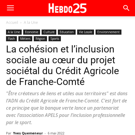
Accueil
A la Une
A la Une
Economie
Culture
Education
Vie Locale
Environnement
Flash
Métiers
Région
Sports
La cohésion et l’inclusion
sociale au cœur du projet
sociétal du Crédit Agricole
de Franche-Comté
"Être créateurs de liens et utiles aux territoires" est dans
l’ADN du Crédit Agricole de Franche-Comté. C’est fort de
ce principe que la banque verte lance un partenariat
avec l’association APELS pour l’inclusion professionnelle
par le sport.
Par
Yves Quemeneur
-
6 mai 2022